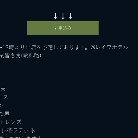
↓↓↓
お申込み
2-13時より出店を予定しております。@レイワホテル
業皆さま(敬称略)
満天
ース
ン
た屋
クトレンズ
nam 抹茶ラテor 氷