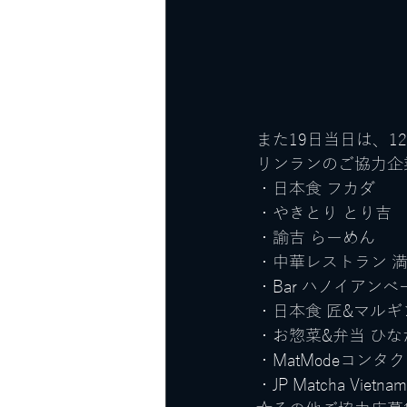
また19日当日は、1
リンランのご協力企
・日本食 フカダ
・やきとり とり吉
・諭吉 らーめん
・中華レストラン 
・Bar ハノイアンベ
・日本食 匠&マルギ
・お惣菜&弁当 ひな
・MatModeコンタ
・JP Matcha Viet