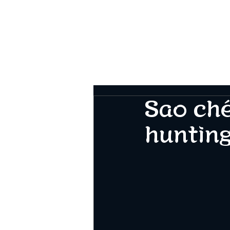
MARUGIN
Tr
Sao ch
huntin