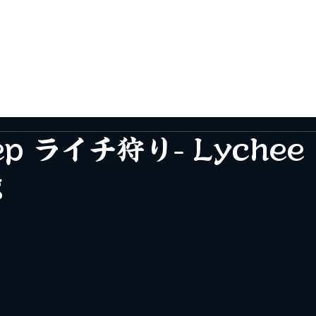
ang Chủ
Menu
Đặt bàn
Hệ Thống Nhà Hàng
ép ライチ狩り- Lychee
g